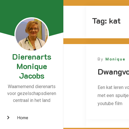
Tag:
kat
Dierenarts
By
Monique
Monique
Dwangvo
Jacobs
Waarnemend dierenarts
Een kat leren v
voor gezelschapsdieren
met een spuitje 
centraal in het land
youtube film
Home